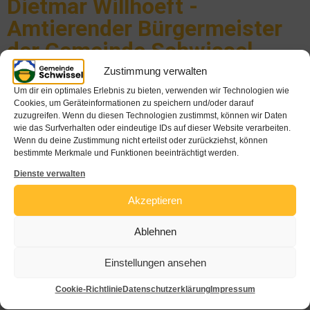
Dietmar Willhoeft -
Amtierender Bürgermeister
der Gemeinde Schwissel
Zustimmung verwalten
Aus den Kommunalwahlen im Mai 2023 ist
Um dir ein optimales Erlebnis zu bieten, verwenden wir Technologien wie
Dietmar Willhoeft als Bürgermeister der Gemeinde
Cookies, um Geräteinformationen zu speichern und/oder darauf
zuzugreifen. Wenn du diesen Technologien zustimmst, können wir Daten
Schwissel hervorgegangen. Im Beruf eines
wie das Surfverhalten oder eindeutige IDs auf dieser Website verarbeiten.
Produktionsleiters tätig, entstammt er einer
Wenn du deine Zustimmung nicht erteilst oder zurückziehst, können
bestimmte Merkmale und Funktionen beeinträchtigt werden.
alteingesessenen Schwisseler Familie.
Dienste verwalten
Getreu dem Motto: „Gemeinsam mehr bewegen“
Akzeptieren
hat er sich zum Ziel gesetzt, die Gemeinde
Ablehnen
Schwissel auf Basis einer soliden finanziellen
Grundlage zusammen mit der
Einstellungen ansehen
Gemeindevertretung und der gesamten
Cookie-Richtlinie
Datenschutzerklärung
Impressum
Dorfgemeinschaft in eine gute Zukunft zu führen.