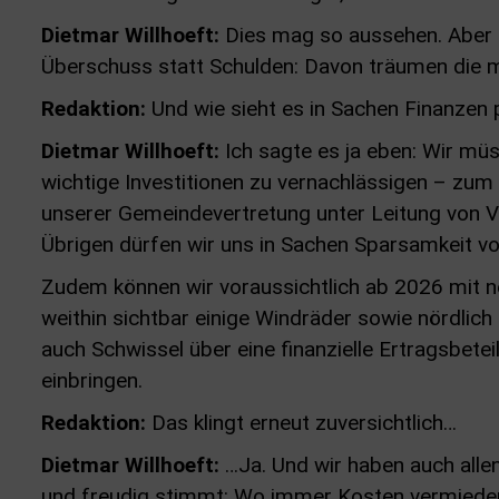
Dietmar Willhoeft:
Dies mag so aussehen. Aber 
Überschuss statt Schulden: Davon träumen die m
Redaktion:
Und wie sieht es in Sachen Finanzen 
Dietmar Willhoeft:
Ich sagte es ja eben: Wir mü
wichtige Investitionen zu vernachlässigen – zu
unserer Gemeindevertretung unter Leitung von Vol
Übrigen dürfen wir uns in Sachen Sparsamkeit vo
Zudem können wir voraussichtlich ab 2026 mit n
weithin sichtbar einige Windräder sowie nördlich
auch Schwissel über eine finanzielle Ertragsbete
einbringen.
Redaktion:
Das klingt erneut zuversichtlich…
Dietmar Willhoeft:
…Ja. Und wir haben auch alle
und freudig stimmt: Wo immer Kosten vermieden