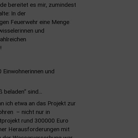
de bereitet es mir, zumindest
lte: In der
ligen Feuerwehr eine Menge
hwisselerinnen und
ahlreichen
!
60 Einwohnerinnen und
ß beladen“ sind…
 ich etwa an das Projekt zur
hren – nicht nur in
mtprojekt rund 300000 Euro
scher Herausforderungen mit
ng der Wasserversorhung war