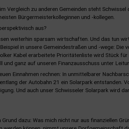
im Vergleich zu anderen Gemeinden steht Schwissel 
eisten Bürgermeisterkolleginnen und -kollegen.
perspektivisch aus?
ssen weiterhin sparsam wirtschaften. Und das tun wir
m Beispiel in unsere Gemeindestraßen und -wege: Di
ker Kabel erarbeitete Prioritätenliste wird Stück für
ll und ganz auf unseren Finanzausschuss unter Leitu
euen Einnahmen rechnen: In unmittelbarer Nachbarsc
 entlang der Autobahn 21 ein Solarpark entstanden. Vo
iligung. Und auch unser Schwisseler Solarpark wird da
n Grund dazu: Was mich nicht nur aus finanziellen Gr
 werden können, nimmt unsere Dorfgemeinschaft das