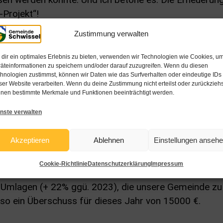
-Projekt“!
euerung der Wassergebühren geführt hat…
Zustimmung verwalten
llen bewusst! – Die gesetzlichen Vorgaben sind da eind
dir ein optimales Erlebnis zu bieten, verwenden wir Technologien wie Cookies, u
e finanziert werden. Die Gemeindehaushalte dürfen 
äteinformationen zu speichern und/oder darauf zuzugreifen. Wenn du diesen
hnologien zustimmst, können wir Daten wie das Surfverhalten oder eindeutige IDs
de Gebührenpreise erheben. Die Spielräume bei dere
ser Website verarbeiten. Wenn du deine Zustimmung nicht erteilst oder zurückziehs
ch sein: Momentan zeichnet sich ab, dass wir die Fri
nen bestimmte Merkmale und Funktionen beeinträchtigt werden.
nste verwalten
 Wie ist die Situation unserer Gemeindefinanzen ein
Akzeptieren
Ablehnen
Einstellungen anseh
lieren: Schwissel hat keinen Grund zum Jammern! – A
anzlage nur so viel: Zwar steigen vor allem der Gemei
Cookie-Richtlinie
Datenschutzerklärung
Impressum
90000 € in 2023 auf vrsl. 540000 € in 2025). Diese
 Umlagen (+ 22% ggü. 2023), die unsere Gemeinde zu 
 so ein Überschuss für dieses Jahr von 15000 €.