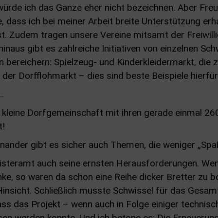
 würde ich das Ganze eher nicht bezeichnen. Aber Freu
, dass ich bei meiner Arbeit breite Unterstützung erha
st. Zudem tragen unsere Vereine mitsamt der Freiwil
inaus gibt es zahlreiche Initiativen von einzelnen Sc
 bereichern: Spielzeug- und Kinderkleidermarkt, die z
 der Dorfflohmarkt – dies sind beste Beispiele hierfür
…
re kleine Dorfgemeinschaft mit ihren gerade einmal 2
t!
nander gibt es sicher auch Themen, die weniger „Spa
isteramt auch seine ernsten Herausforderungen. Wenn
, so waren da schon eine Reihe dicker Bretter zu bo
r Hinsicht. Schließlich musste Schwissel für das Gesa
dass das Projekt – wenn auch in Folge einiger techni
ssen werden konnte. Und ich betone es: Die Erneueru