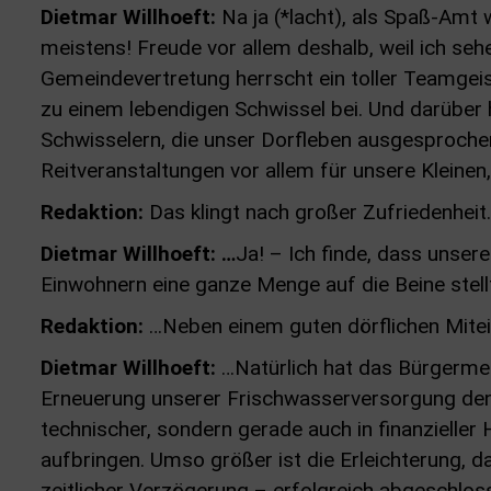
Dietmar Willhoeft:
Na ja (*lacht), als Spaß-Amt
meistens! Freude vor allem deshalb, weil ich sehe
Gemeindevertretung herrscht ein toller Teamgei
zu einem lebendigen Schwissel bei. Und darüber h
Schwisselern, die unser Dorfleben ausgesprochen
Reitveranstaltungen vor allem für unsere Kleinen,
Redaktion:
Das klingt nach großer Zufriedenheit
Dietmar Willhoeft: …
Ja! – Ich finde, dass unse
Einwohnern eine ganze Menge auf die Beine stell
Redaktion:
…Neben einem guten dörflichen Mitei
Dietmar Willhoeft:
…Natürlich hat das Bürgerme
Erneuerung unserer Frischwasserversorgung denke
technischer, sondern gerade auch in finanzielle
aufbringen. Umso größer ist die Erleichterung, 
zeitlicher Verzögerung – erfolgreich abgeschlo