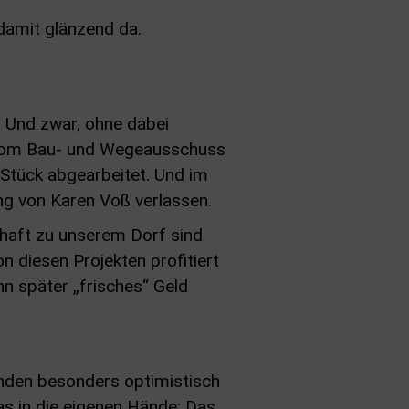
damit glänzend da.
! Und zwar, ohne dabei
e vom Bau- und Wegeausschuss
 Stück abgearbeitet. Und im
ng von Karen Voß verlassen.
haft zu unserem Dorf sind
n diesen Projekten profitiert
nn später „frisches“ Geld
ünden besonders optimistisch
 in die eigenen Hände: Das