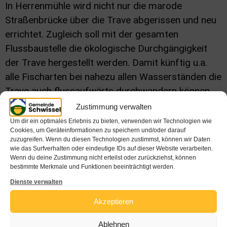
In Herrenmühle wird nicht nur die marode
Straßenbrücke über die Trave abgerissen und neu
errichtet. Zugleich soll mit der gesamten
Flussbaustelle die ökologische Durchgängigkeit
der Trave hergestellt werden. Damit künftig u.a.
alle Fischarten bei nahezu allen Wasserständen die
Trave auch flussaufwärts durchwandern können,
soll gleichzeitig mit der neuen Brücke die dort
Zustimmung verwalten
befindliche Stein-Schüttung durch eine sogenannte
Um dir ein optimales Erlebnis zu bieten, verwenden wir Technologien wie
Cookies, um Geräteinformationen zu speichern und/oder darauf
„Sohlgleite“ ersetzt werden. Mit dieser wird der
zuzugreifen. Wenn du diesen Technologien zustimmst, können wir Daten
Höhenunterschied über eine längere Fließstrecke
wie das Surfverhalten oder eindeutige IDs auf dieser Website verarbeiten.
Wenn du deine Zustimmung nicht erteilst oder zurückziehst, können
abgebaut. Dabei wird das Gefälle derart verteilt,
bestimmte Merkmale und Funktionen beeinträchtigt werden.
dass alle Flussbewohner bei den meisten
Dienste verwalten
Wasserständen passieren können.
Akzeptieren
Die nach aktueller Einschätzung bis in den Herbst
Ablehnen