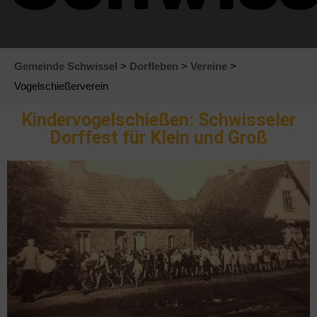
Gemeinde Schwissel
>
Dorfleben
>
Vereine
>
Vogelschießerverein
Kindervogelschießen: Schwisseler
Dorffest für Klein und Groß