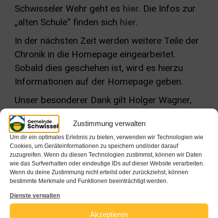
Schwisseler Wehr geht es
hier
. Die Infos zur
„alten Schule“ finden sich
hier
.
In der nächsten Zeit werden weitere Teile der
Chronik in die Homepage eingearbeitet.
Sobald dies geschehen ist, wird es hierzu
Informationen auf der Homepage geben.
Unser besonderer Dank gilt Holger Wagner,
der zur Erstellung der Chronik eine Fülle an im
Zustimmung verwalten
Dorf vorhandenen Dokumenten und Bildern
Um dir ein optimales Erlebnis zu bieten, verwenden wir Technologien wie
gesichtet sowie in Bibliotheken und Archiven
Cookies, um Geräteinformationen zu speichern und/oder darauf
weitere Recherchen betrieben hat.
zuzugreifen. Wenn du diesen Technologien zustimmst, können wir Daten
wie das Surfverhalten oder eindeutige IDs auf dieser Website verarbeiten.
Wenn du deine Zustimmung nicht erteilst oder zurückziehst, können
bestimmte Merkmale und Funktionen beeinträchtigt werden.
Dienste verwalten
Akzeptieren