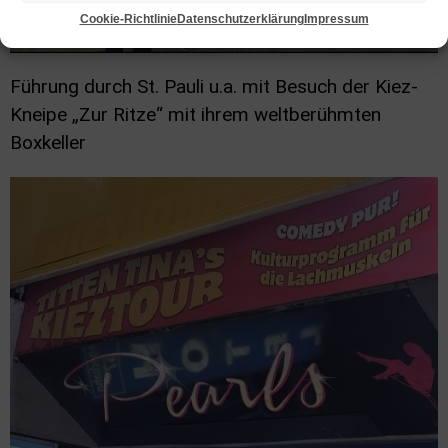
Cookie-Richtlinie
Datenschutzerklärung
Impressum
Führung durch St. Pauli u.a. mit Besuch der Kiez-
Kneipe „Zur Ritze“ mit ihrem weltberühmten
Boxkeller